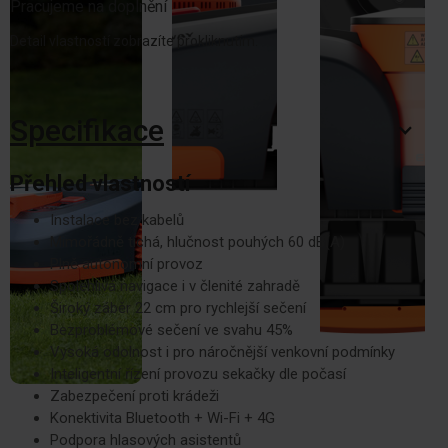
Pracujeme na doplnění
Detail vlastností zobrazíte prokliknutím.
Specifikace
Přehled vlastností
Instalace bez kabelů
Mimořádně tichá, hlučnost pouhých 60 dB(A)
Plně autonomní provoz
Spolehlivá navigace i v členité zahradě
Široký záběr 22 cm pro rychlejší sečení
Bezproblémové sečení ve svahu 45%
Vysoká odolnost i pro náročnější venkovní podmínky
Inteligentní řízení provozu sekačky dle počasí
Zabezpečení proti krádeži
Konektivita Bluetooth + Wi-Fi + 4G
Podpora hlasových asistentů