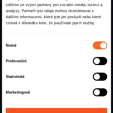
Jak to probíhá?
sdílíme se svými partnery pro sociální média, inzerci a
analýzy. Partneři tyto údaje mohou zkombinovat s
dalšími informacemi, které jste jim poskytli nebo které
získali v důsledku toho, že používáte jejich služby.
Výběr
Nutné
souhlasu
Preferenční
Statistické
1. konzultace
Marketingové
Nejprve budeme v kontaktu telefonicky nebo přes
email. Odborník si prohlédne vaši zahradu na mapách.
Pak určí vhodný model sekačky, zodpoví na veškeré