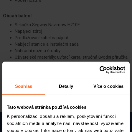
Počet nožů: 6
Obsah balení
Sekačka Segway Navimow H210E
Napájecí zdroj
Prodlužovací kabel napájení
Nabíjecí stanice a instalační sada
Náhradní nože a šrouby
Uživatelské materiály: uvítací karta, stručná úvodní příručka,
důležité informace
Souhlas
Detaily
Více o cookies
Tato webová stránka používá cookies
K personalizaci obsahu a reklam, poskytování funkcí
sociálních médií a analýze naší návštěvnosti využíváme
soubory cookie. Informace o tom, jak náš web používáte,