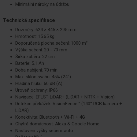
Minimální nároky na údržbu
Technická specifikace
Rozměry: 624 × 445 × 295 mm
Hmotnost: 15.65 kg
Doporučená plocha sečení: 1000 m²
Výška sečení: 20 - 70 mm
Šířka záběru: 22 cm
Baterie: 5.1 Ah
Doba nabíjení: 70 min
Max. sklon svahu: 45% (24°)
Hladina hluku: 60 dB (A)
Úroveň ochrany: IP66
Navigace: EFLS™ LiDAR+ (LiDAR + NRTK + Vision)
Detekce překážek: VisionFence™ (140° RGB kamera +
LiDAR)
Konektivita: Bluetooth + Wi-Fi + 4G
Chytrá domácnost: Alexa & Google Home
Nastavení výšky sečení: auto