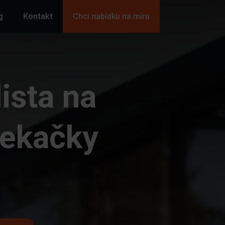
g
Kontakt
Chci nabídku na míru
ista na
sekačky