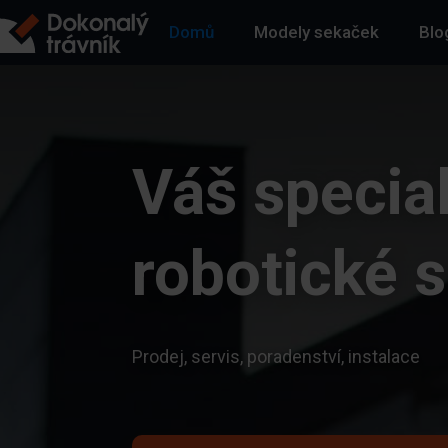
Domů
Modely sekaček
Blo
Váš special
robotické 
Prodej, servis, poradenství, instalace