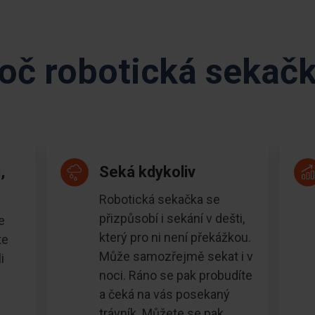
oč robotická sekač
,
Seká kdykoliv
Robotická sekačka se
přizpůsobí i sekání v dešti,
e
který pro ni není překážkou.
te
Může samozřejmě sekat i v
i
noci. Ráno se pak probudíte
a čeká na vás posekaný
trávník. Můžete se pak