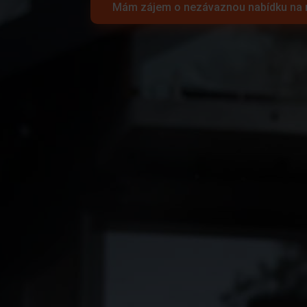
Mám zájem o nezávaznou nabídku na 