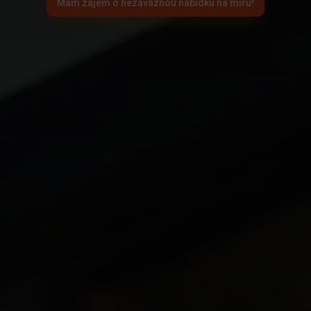
Mám zájem o nezávaznou nabídku na míru!